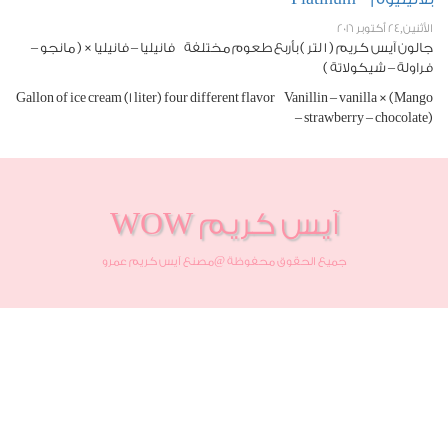
الأثنين,24 أكتوبر 2016
جالون آيس كريم ( 1 لتر ) بأربع طعوم مختلفة فانيليا – فانيليا × ( مانجو –
فراولة – شيكولاتة )
Gallon of ice cream (1 liter) four different flavor Vanillin – vanilla × (Mango
– strawberry – chocolate)
آيس كريم WOW
جميع الحقوق محفوظة @مصنع آيس كريم عمرو